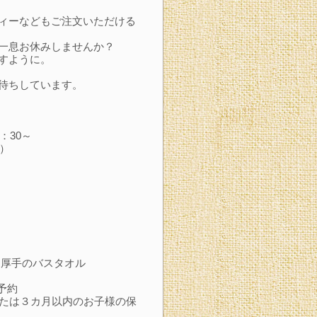
ィーなどもご注文いただける
一息お休みしませんか？
すように。
待ちしています。
：30～
木）
厚手のバスタオル
要予約
たは３カ月以内のお子様の保