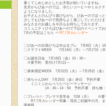
暑くてじめじめとしたお天気が続いていますね。
先月からぴあーのでは、冷たいコーヒーやミルクテ
ようになりました。
お子さんとのんびり遊びながら、ぴあーのでほっと
少しでもぴあーので気持ちよく過ごしていただけま
みなさまのお越しを今日もお待ちしております。
コミュニティひろばぴあーので下記のイベントでお
7月の予定はこちら ⇒
R7.7月カレンダー
〇ぴあーの出張ひろば＠はるプレ 7月8日（火）10
〇クラフトWEEK 7月14日（月）～7月17日（
〇お誕生日会 7月18日（金）10：30～
※要予約 受付け7月1日～
〇身体測定WEEK 7月22日（火）～7月25日（金）
〇赤ちゃんDAY 7月25日（金）終日 予約不要
ミニミニわらべうたベビーマッサージ
14：30～14：50 予約不要 持ち物：
〇プレパパ・プレママ見学会 7/28（月） ※
R7.7月カレンダー
対象：現在ご妊娠中の方、ま
護者様